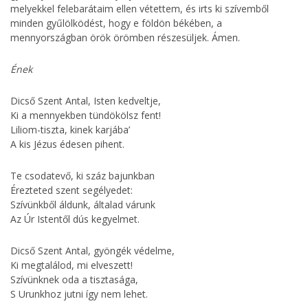
melyekkel felebarátaim ellen vétettem, és irts ki szívemből
minden gyűlölködést, hogy e földön békében, a
mennyországban örök örömben részesüljek. Ámen.
Ének
Dicső Szent Antal, Isten kedveltje,
Ki a mennyekben tündökölsz fent!
Liliom-tiszta, kinek karjába’
A kis Jézus édesen pihent.
Te csodatevő, ki száz bajunkban
Érezteted szent segélyedet:
Szívünkből áldunk, általad várunk
Az Úr Istentől dús kegyelmet.
Dicső Szent Antal, gyöngék védelme,
Ki megtalálod, mi elveszett!
Szívünknek oda a tisztasága,
S Urunkhoz jutni így nem lehet.