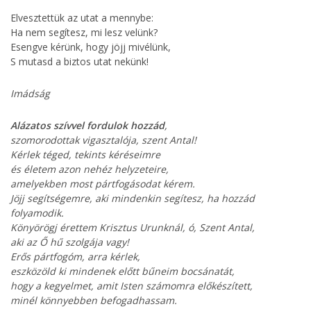
Elvesztettük az utat a mennybe:
Ha nem segítesz, mi lesz velünk?
Esengve kérünk, hogy jöjj mivélünk,
S mutasd a biztos utat nekünk!
Imádság
Alázatos szívvel fordulok hozzád
,
szomorodottak vigasztalója, szent Antal!
Kérlek téged, tekints kéréseimre
és életem azon nehéz helyzeteire,
amelyekben most pártfogásodat kérem.
Jöjj segítségemre, aki mindenkin segítesz, ha hozzád
folyamodik.
Könyörögj érettem Krisztus Urunknál, ó, Szent Antal,
aki az Ő hű szolgája vagy!
Erős pártfogóm, arra kérlek,
eszközöld ki mindenek előtt bűneim bocsánatát,
hogy a kegyelmet, amit Isten számomra előkészített,
minél könnyebben befogadhassam.