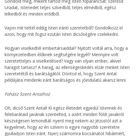
Gondold meg, miként tartod meg Isten főparancsát: szeresd
Uradat, Istenedet teljes szívedből, teljes elmédből, egész
lelkedből és minden erődből.
Vajon mit tettél eddig Isten iránti szeretetből? Gondolkozz el
azon, hogy mit fogsz ezután Isten dicsőségére cselekedni.
Hogyan viselkedtél embertársaiddal? Nyitott voltál arra, hogy a
környezetedben élőknek segítségére legyél? Mennyire volt
szeretetteljes a viselkedésed? Vagy van olyan ember, akivel
haragot tartasz? A harag, az ellenségeskedés elzár minket Isten
szeretetétől és barátságától. Döntsd el, hogy Szent Antal
példájára mindenki iránt barátságos és jóindulatú akarsz lenni.
Fohász Szent Antalhoz
Oh, dicső Szent Antal! Ki egész életedet egyedül Istennek és
felebarátaid javának szentelted, s azért minden földi javakról
készségesen lemondtál: nyerd meg nekem az Jézustól azt a
kegyelmet, hogy az én szívem is egyre nagyobb szeretetre
gyulladjon Isten iránt. Nyerj számomra bocsánatot hibáimért,