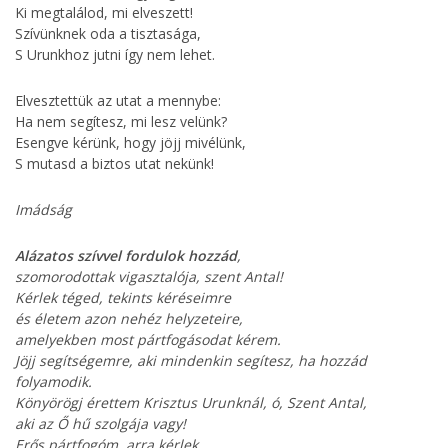
Ki megtalálod, mi elveszett!
Szívünknek oda a tisztasága,
S Urunkhoz jutni így nem lehet.
Elvesztettük az utat a mennybe:
Ha nem segítesz, mi lesz velünk?
Esengve kérünk, hogy jöjj mivélünk,
S mutasd a biztos utat nekünk!
Imádság
Alázatos szívvel fordulok hozzád
,
szomorodottak vigasztalója, szent Antal!
Kérlek téged, tekints kéréseimre
és életem azon nehéz helyzeteire,
amelyekben most pártfogásodat kérem.
Jöjj segítségemre, aki mindenkin segítesz, ha hozzád
folyamodik.
Könyörögj érettem Krisztus Urunknál, ó, Szent Antal,
aki az Ő hű szolgája vagy!
Erős pártfogóm, arra kérlek,