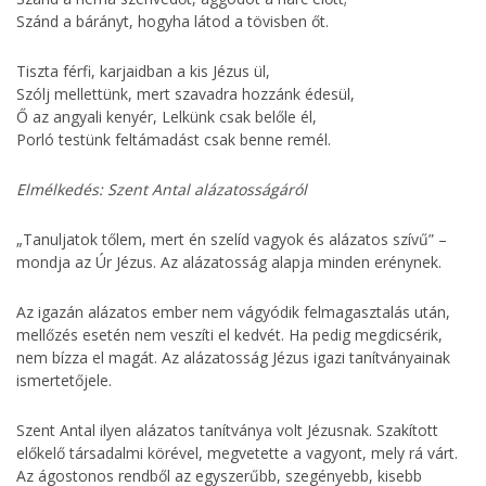
Szánd a bárányt, hogyha látod a tövisben őt.
Tiszta férfi, karjaidban a kis Jézus ül,
Szólj mellettünk, mert szavadra hozzánk édesül,
Ő az angyali kenyér, Lelkünk csak belőle él,
Porló testünk feltámadást csak benne remél.
Elmélkedés: Szent Antal alázatosságáról
„Tanuljatok tőlem, mert én szelíd vagyok és alázatos szívű” –
mondja az Úr Jézus. Az alázatosság alapja minden erénynek.
Az igazán alázatos ember nem vágyódik felmagasztalás után,
mellőzés esetén nem veszíti el kedvét. Ha pedig megdicsérik,
nem bízza el magát. Az alázatosság Jézus igazi tanítványainak
ismertetőjele.
Szent Antal ilyen alázatos tanítványa volt Jézusnak. Szakított
előkelő társadalmi körével, megvetette a vagyont, mely rá várt.
Az ágostonos rendből az egyszerűbb, szegényebb, kisebb