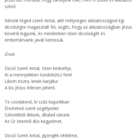
szívű!
Kérünk téged szent Antal, akit mélységes alázatosságod égi
dicsőségre magasztalt fel, segíts, hogy az alázatosságban Jézus
követői legyünk, és mindenben Isten dicsőségét és
embertársaink javát keressük.
Ének
Dicső Szent Antal, Isten kedveltje,
Ki a mennyekben tündökölsz fent!
Liliom-tiszta, kinek karjába’
A kis Jézus édesen pihent.
Te csodatevő, ki száz bajunkban
Érezteted szent segélyedet:
Szívünkből áldunk, általad várunk
Az Úr Istentől dús kegyelmet.
Dicső Szent Antal, gyöngék védelme,