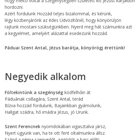
hogy méltó voltál a szegénységben született kis Jézust karjaidon
hordozni.
Azért fordulunk Hozzád teljes bizalommal, és kérünk,
légy közbenjárónk az édes Üdvözítőnél, hogy könyörüljön
rajtunk mostani szükségünkben. Nyerd meg hát számunkra azt
a kegyelmet, amelyért alázattal esedezünk hozzád.
Páduai Szent Antal, Jézus barátja, könyörögj érettünk!
Negyedik alkalom
Föltekintünk a szegénység
ködfelhőin át
Páduának csillagára, Szent Antal, terád
Bízva hozzád fordulunk, Bajainkban gyámolunk,
Hallgat szádra, hő imádra Jézus, jó Urunk.
Szent Ferencnek
nyomdokában vigasztalva jársz,
Nyert ügyünk van, ha te ott fent oltalmunkra állsz.
Szánd a néma szenvedőt, aggódót a harc előtt;