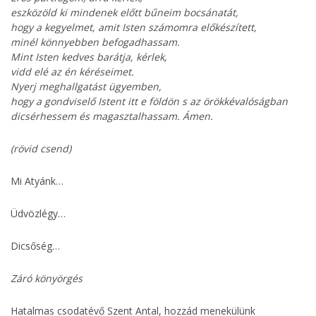
eszközöld ki mindenek előtt bűneim bocsánatát,
hogy a kegyelmet, amit Isten számomra előkészített,
minél könnyebben befogadhassam.
Mint Isten kedves barátja, kérlek,
vidd elé az én kéréseimet.
Nyerj meghallgatást ügyemben,
hogy a gondviselő Istent itt e földön s az örökkévalóságban
dicsérhessem és magasztalhassam. Ámen.
(rövid csend)
Mi Atyánk…
Üdvözlégy…
Dicsőség…
Záró könyörgés
Hatalmas csodatévő Szent Antal, hozzád menekülünk