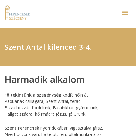
Szent Antal kilenced 3-4.
Harmadik alkalom
Föltekintünk a szegénység
ködfelhőin át
Páduának csillagára, Szent Antal, terád
Bízva hozzád fordulunk, Bajainkban gyámolunk,
Hallgat szádra, hő imádra Jézus, jó Urunk.
Szent Ferencnek
nyomdokában vigasztalva jársz,
Nyert ügyünk van, ha te ott fent oltalmunkra állsz.