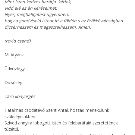
Mint Isten kedves barátja, kérlek,
vidd elé az én kéréseimet.
Nyerj meghallgatást ügyemben,
hogy a gondviselő Istent itt e földön s az örökkévalóságban
dicsérhessem és magasztalhassam. Ámen.
(rövid csend)
Mi Atyánk…
Üdvözlégy…
Dicsőség…
Záró könyörgés
Hatalmas csodatévő Szent Antal, hozzád menekülünk
szükségeinkben.
Szíved annyira lobogott Isten és felebarátaid szeretetének
tűzétől,