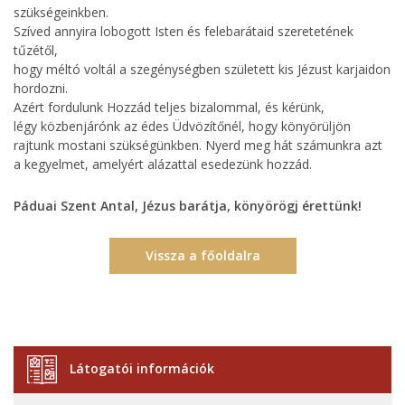
szükségeinkben.
Szíved annyira lobogott Isten és felebarátaid szeretetének
tűzétől,
hogy méltó voltál a szegénységben született kis Jézust karjaidon
hordozni.
Azért fordulunk Hozzád teljes bizalommal, és kérünk,
légy közbenjárónk az édes Üdvözítőnél, hogy könyörüljön
rajtunk mostani szükségünkben. Nyerd meg hát számunkra azt
a kegyelmet, amelyért alázattal esedezünk hozzád.
Páduai Szent Antal, Jézus barátja, könyörögj érettünk!
Vissza a főoldalra
Látogatói információk