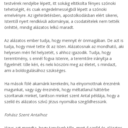
testvérek rendjébe lépett, itt sokáig eltitkolta fényes szónoki
tehetségét, és csak engedelmességből lépett a szónoki
emelvényre. Az igehirdetésben, apostolkodásban elért sikerei,
Istentől nyert rendkívüli adományai, a csodatételek nem tették
önhitté, mindig alázatos lelkű maradt.
Az alázatos ember tudja, hogy mennyit ér önmagában. De azt is
tudja, hogy mivé tette őt az Isten. Alázatosnak az mondható, aki
helyesen méri fel helyzetét, s ahhoz igazodik. Tudja, hogy
teremtmény, s ennél fogva Istenre, a teremtőre irányítja a
figyelmét: tőle kéri, és neki köszöni meg az életet, s mindazt,
ami a boldogulásához szükséges.
Ha mások fölé akarnánk kerekedni, ha elnyomottnak éreznénk
magunkat, vagy úgy éreznénk, hogy méltatlanul háttérbe
szorítanak minket, tanítson minket szent Antal példája, hogy a
szelíd és alázatos szívű Jézus nyomába szegődhessünk.
Fohász Szent Antalhoz
Jézus azt mondta, hogy tanuljunk tőle, mert ő szelíd és alázatos