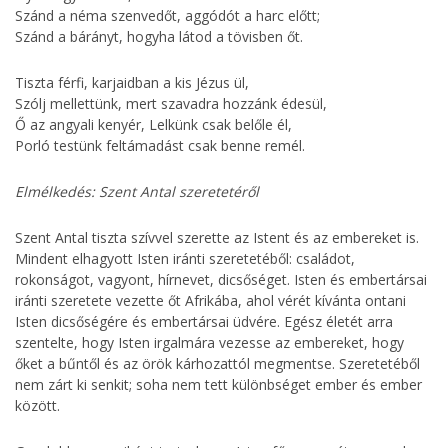
Szánd a néma szenvedőt, aggódót a harc előtt;
Szánd a bárányt, hogyha látod a tövisben őt.
Tiszta férfi, karjaidban a kis Jézus ül,
Szólj mellettünk, mert szavadra hozzánk édesül,
Ő az angyali kenyér, Lelkünk csak belőle él,
Porló testünk feltámadást csak benne remél.
Elmélkedés: Szent Antal szeretetéről
Szent Antal tiszta szívvel szerette az Istent és az embereket is.
Mindent elhagyott Isten iránti szeretetéből: családot,
rokonságot, vagyont, hírnevet, dicsőséget. Isten és embertársai
iránti szeretete vezette őt Afrikába, ahol vérét kívánta ontani
Isten dicsőségére és embertársai üdvére. Egész életét arra
szentelte, hogy Isten irgalmára vezesse az embereket, hogy
őket a bűntől és az örök kárhozattól megmentse. Szeretetéből
nem zárt ki senkit; soha nem tett különbséget ember és ember
között.