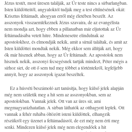
Jézus testét, most üresen találják, az Úr teste nincs a sírbarlangban.
Isten küldötteitől, angyaloktól tudják meg a test eltűnésének okát:
Krisztus feltámadt, ahogyan erről még életében beszélt. Az
asszonyok visszaemlékeznek Jézus szavaira, de az evangélista
nem mondja azt, hogy ebben a pillanatban már eljutottak az Úr
feltámadásába vetett hitre. Mindenesetre elindulnak az
apostolokhoz, és elmondják nekik, amit a sírnál találtak, és amit az
Isten küldöttei mondtak nekik. Még ekkor sem állítják azt, hogy
ők már hisznek abban, hogy az Úr feltámadt. Az apostolok nem
hisznek nekik, asszonyi fecsegésnek tartják mindezt, Péter mégis a
sírhoz siet, de ott ő sem tud meg többet a történtekről, legfeljebb
annyit, hogy az asszonyok igazat beszéltek.
Ez a húsvéti beszámoló azt tanúsítja, hogy külső jelek alapján
még nem születik meg a hit sem az asszonyokban, sem az
apostolokban. Vannak jelek. Ott van az üres sír, ami
megmagyarázhatatlan. A sírban láthatók az otthagyott leplek. Ott
vannak a fehér ruhába öltözött isteni küldöttek, elhangzik
részükről egy üzenet a feltámadásról, de ezt még nem érti meg
senki. Mindezen külső jelek még nem elegendőek a hit