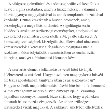
A világosság elmúltával és a sötétség beálltával kezdődik a
húsvéti vigília szertartása, amely a tűzszenteléssel, valamint a
húsvéti gyertya meggyújtásával és annak templomba hozatalával
kezdődik. Ezután következik a húsvéti örömének, amely
összefoglalja a megváltás történetét. Az igeliturgia során
felidézzük azokat az ószövetségi eseményeket, amelyekkel az
üdvtörténet során Isten előkészítette a Megváltó érkezését. A
keresztség szentségének kiszolgáltatása, illetve ahol nincsenek
keresztelendők a keresztségi fogadalom megújítása után a
szokásos módon folytatódik a szentmisében az eucharisztia
liturgiája, amelyet a feltámadási körmenet követ.
A szertartás elemei a feltámadásba vetett hitet kívánják
felébreszteni és erősíteni. Hogyan született meg egykor a húsvéti
hit Jézus apostolaiban, tanítványaiban és az asszonyokban?
Hogyan születik meg a feltámadás húsvéti hite bennünk, bennem?
A mai evangélium az első húsvéti élményt írja le. Vasárnap
hajnalban asszonyok mennek Jézus sírjához, hogy a pénteken
elmaradt balzsamozást elvégezzék. Az ehhez szükséges
illatszereket viszik magukkal. A sziklasírt, amelyben elhelyezték