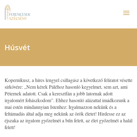
Húsvét
Kopernikusz, a híres lengyel csillagász a következő feliratot vésette
sírkövére: „Nem kérek Páléhoz hasonló kegyelmet, sem azt, ami
Péternek adatott. Csak a keresztfán a jobb latornak adott
irgalomért fohászkodom”. Ehhez hasonló alázattal imádkozunk a
mai estén mindannyian Istenhez: Irgalmazzon nekünk és a
feltámadás által adja meg nekünk az örök életet! Hirdesse ez az
éjszaka az irgalom győzelmét a bűn felett, az élet győzelmét a halál
felett!