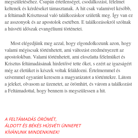
megszületéséhez. Csupán értetlenséget, csodálkozást, félelmet
keltenek és kérdéseket támasztanak. A hit csak valamivel később,
a feltámadt Krisztussal való találkozáskor születik meg. Így van ez
az asszonyok és az apostolok esetében. E találkozásokról szólnak
a húsvéti időszak evangéliumi történetei.
Most elégedjünk meg azzal, hogy elgondolkozunk azon, hogy
valami mégiscsak történhetett, ami változást eredményezett az
apostolokban. Valami történhetett, ami eloszlatta félelmüket és
Krisztus feltámadásának hirdetőivé tette őket, s ezért az igazságért
még az életüket is készek voltak feláldozni. Értelmemmel és
szívemmel egyaránt keresem a magyarázatot a történtekre. Látom
a jeleket, olvasom az üzenetet, az örömhírt, és várom a találkozást
a Feltámadottal, hogy bennem is megszülessen a hit.
A FELTÁMADÁS ÖRÖMÉT,
ÁLDOTT ÉS BÉKÉS HÚSVÉTI ÜNNEPET
KÍVÁNUNK MINDENKINEK!