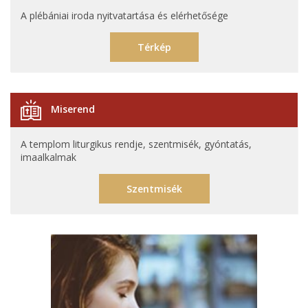
A plébániai iroda nyitvatartása és elérhetősége
Térkép
Miserend
A templom liturgikus rendje, szentmisék, gyóntatás,
imaalkalmak
Szentmisék