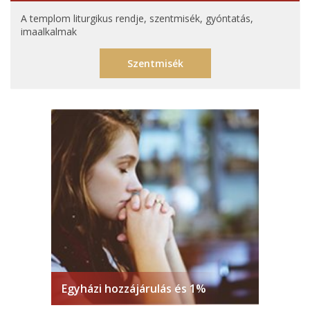
A templom liturgikus rendje, szentmisék, gyóntatás,
imaalkalmak
Szentmisék
Egyházi hozzájárulás és 1%