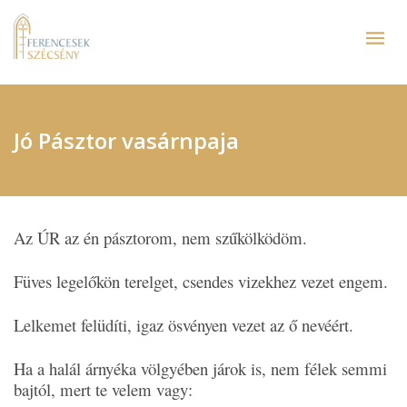
Jó Pásztor vasárnpaja
Az ÚR az én pásztorom, nem szűkölködöm.
Füves legelőkön terelget, csendes vizekhez vezet engem.
Lelkemet felüdíti, igaz ösvényen vezet az ő nevéért.
Ha a halál árnyéka völgyében járok is, nem félek semmi
bajtól, mert te velem vagy: