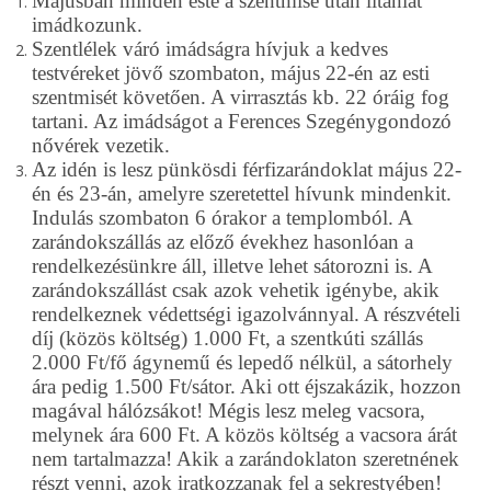
Májusban minden este a szentmise után litániát
imádkozunk.
Szentlélek váró imádságra hívjuk a kedves
testvéreket jövő szombaton, május 22-én az esti
szentmisét követően. A virrasztás kb. 22 óráig fog
tartani. Az imádságot a Ferences Szegénygondozó
nővérek vezetik.
Az idén is lesz pünkösdi férfizarándoklat május 22-
én és 23-án, amelyre szeretettel hívunk mindenkit.
Indulás szombaton 6 órakor a templomból. A
zarándokszállás az előző évekhez hasonlóan a
rendelkezésünkre áll, illetve lehet sátorozni is. A
zarándokszállást csak azok vehetik igénybe, akik
rendelkeznek védettségi igazolvánnyal.
A részvételi
díj (közös költség) 1.000 Ft, a szentkúti szállás
2.000 Ft/fő ágynemű és lepedő nélkül, a sátorhely
ára pedig 1.500 Ft/sátor. Aki ott éjszakázik, hozzon
magával hálózsákot!
Mégis lesz meleg vacsora,
melynek ára 600 Ft. A közös költség a vacsora árát
nem tartalmazza!
Akik a zarándoklaton szeretnének
részt venni, azok iratkozzanak fel a sekrestyében!