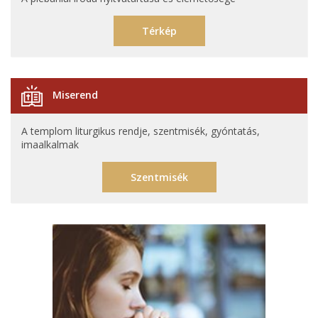
Térkép
Miserend
A templom liturgikus rendje, szentmisék, gyóntatás,
imaalkalmak
Szentmisék