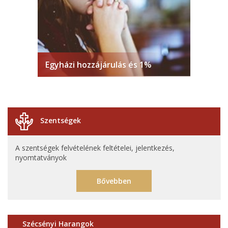
Egyházi hozzájárulás és 1%
Szentségek
A szentségek felvételének feltételei, jelentkezés,
nyomtatványok
Bővebben
Szécsényi Harangok