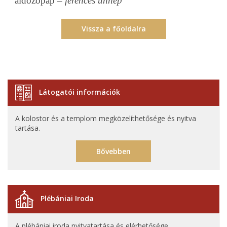
áldozópap –
ferences ünnep
Vissza a főoldalra
Látogatói információk
A kolostor és a templom megközelíthetősége és nyitva
tartása.
Bővebben
Plébániai Iroda
A plébániai iroda nyitvatartása és elérhetősége