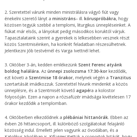
2. Szeretettel várunk minden ministrálásra vágyó fiút vagy
énekelni szerető lányt a
ministráns
– ill.
kóruspróbákra
, hogy
közösen tegyük szebbé a templomi, liturgikus ünnepléseinket. A
fiúkat már elsős, a lányokat pedig másodikos koruktól várjuk.
Tapasztalataink szerint a gyerekek is lelkesebben vesznek részt
közös Szentmiséinken, ha konkrét feladatban részesülhetnek.
Jelentkezni Jób testvérnél és Varga Ivettnél lehet.
3. Október 3-án, kedden emlékezünk
Szent Ferenc atyánk
boldog halálára.
Az
ünnepi zsolozsma 17:30-kor
kezdődik,
ezt követi a
Szentmise 18 órakor
, melynek végén a
Tranzitus
szertartását imádkozzuk. Szeretettel hívunk mindenkit a közös
ünneplésre, és a Szentmisét követő
agapé
ra a kolostor
folyosóján. Ezen a napon a rózsafüzér imádsága kivételesen 17
órakor kezdődik a templomban.
4. Októberben elkezdődnek a
plébániai hittanórák
. Ebben az
évben 26 hittancsoport, ill. különböző szolgálatokat felajánló
közösség indul. Emellett jelen vagyunk az óvodában, és a
Katolikus Iskolában is. Kifüggesztettük a csoportok listáját, hogy