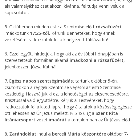
aki valamelyikhez csatlakozni kívánna, fel tudja venni velük a
kapcsolatot.
5. Októberben minden este a Szentmise előtt
rózsafüzért
imádkozunk
17:25-től.
Kérünk Benneteket, hogy ennek
vezetésére iratkozzatok fel a kihelyezett táblázatba!
6. Ezzel együtt hirdetjük, hogy aki az év többi hónapjában is
szervezettebb formában akarná
imádkozni a rózsafüzért
,
jelentkezzen Józsa Katinál.
7.
Egész
napos szentségimádás
t tartunk október 5-én,
csütörtökön a reggeli Szentmise végétől az esti Szentmise
kezdetéig. Használjuk ki ezt a lehetőséget az elcsendesedésre,
Krisztussal való együttlétre. Kérjük a Testvéreket, hogy
iratkozzatok fel a kitett lapra, hogy általatok a közösség egésze
ott lehessen az Úr Jézus mellett. ½ 5-½ 6-ig a
Szent Rita
litániacsoport
vezet
imaórát
a templomban az Úr Jézus előtt.
8.
Zarándoklat
indul
a berceli Mária köszöntőre
október 7-