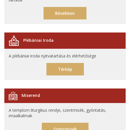
Bővebben
Plébániai Iroda
A plébániai iroda nyitvatartása és elérhetősége
Térkép
Miserend
A templom liturgikus rendje, szentmisék, gyóntatás,
imaalkalmak
Szentmisék