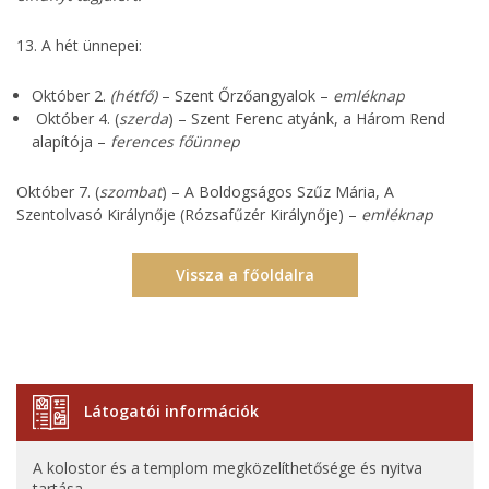
13. A hét ünnepei:
Október 2.
(hétfő)
– Szent Őrzőangyalok –
emléknap
Október 4. (
szerda
) – Szent Ferenc atyánk, a Három Rend
alapítója –
ferences főünnep
Október 7. (
szombat
) – A Boldogságos Szűz Mária, A
Szentolvasó Királynője (Rózsafűzér Királynője) –
emléknap
Vissza a főoldalra
Látogatói információk
A kolostor és a templom megközelíthetősége és nyitva
tartása.