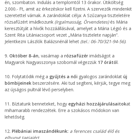
én, szombaton. Indulás a templomtól 13 órakor. Útiköltség
2.000.- Ft, amit az érkezéskor kell fizetni. A szervezők mindenkit
szeretettel várnak. A zarándoklat célja: A Szűzanya tiszteletére
rózsafűzért imádkozunk
(Irgalmasság, Örvendetes)
és Mária
keresztútját a hívők hozzáállásával, amelyet a Mária Légió és a
Szent Rita Litániacsoport vezet „Mária tisztelete napján”.
Jelentkezni Lászlók Balázsnénál lehet
(tel.: 06-70/321-94-56)
.
9.
Október 8-án
, vasárnap a
rózsafüzér
imádságot a
Magyarok Nagyasszonya szobornál végezzük
17 órától
.
10. Folytatódik még a
gyűjtés a női
gyalogos zarándoklat
új
bömbijeinek
beszerzésére. Aki tud segíteni, kérjük, tegye meg
az újságos pultnál lévő perselyben.
11. Bíztatunk benneteket, hogy
egyházi hozzájárulásaitok
at
mihamarabb rendezzétek. Erre a szokásos módokon van
lehetőség.
12.
Plébániai imaszándékunk:
a ferences család élő és
elhunyt tagjaiért.