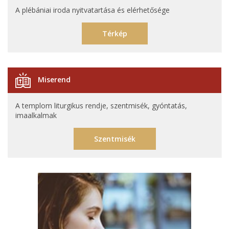
A plébániai iroda nyitvatartása és elérhetősége
Térkép
Miserend
A templom liturgikus rendje, szentmisék, gyóntatás,
imaalkalmak
Szentmisék