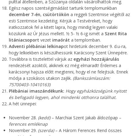
pulttal átellenben, a Szűzanya oldalán vásárolhattok meg.
Egész napos szentségimádást tartunk templomunkban
december 7-én
,
csütörtökön
a reggeli Szentmise végétől az
esti Szentmise kezdetéig. Kérjük a Testvéreket, hogy
iratkozzatok fel a kitett lapra, hogy mindig legyen valaki
közülünk az Úr Jézus mellett. ½ 5- ½ 6-ig ismét a
Szent Rita
litániacsoport
vezet
imaórát
a templomban.
Adventi plébániai lelkinap
ot hirdetünk december 9. d.u-ra,
hogy lelkiekben is készülhessünk Karácsony Szent Ünnepére.
Továbbra is tisztelettel várjuk az
egyházi hozzájárulás
rendezését azoktól, akiknek ez még elmaradt! Érdemes a
karácsonyi hajsza előtt megtenni, hogy el ne felejtsük. Ennek
módja a szokásos utakon zajlik.
(Bankszámlaszám:
75700403-10410163)
Plébániai imaszándékunk:
Hogy egyházközségünk nyitott
és befogadó legyen, ahol mindenki otthonra találhat.
A hét ünnepei:
November 28.
(kedd)
– Marchiai Szent Jakab áldozópap –
ferences emléknap
November 29.
(szerda)
– A Három Ferences Rend összes