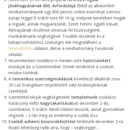
jóváhagyásának 800. évfordulójá
Ebből az alkalomból
rendtartományunk egy 800 perces online eseményt szervez
aznap reggel 8 órától este fél 10-ig, melynek keretében magát
a regulát, annak magyarázatát, Szent Ferenc egyéb írásait,
életrajzának részleteit olvassuk fel közösségeink,
munkatársaink segítségével. További részletek és a
bekapcsolódáshoz szükséges link megtalálható a
ferenc800.hu
oldalon, illetve a rendtartomány Facebook
oldalán.
Novemberben továbbra is minden este
halottainkért
mutatjuk be a Szentmiséket. Ennek rendezése a szokott
módon történik.
A
tematikus szentségimádások
következő alkalmát
(nov.
30.)
az Evangélium terjedéséért való közbenjárásnak
szenteljük.
Szeretettel kérjük segítségeteket
templomunk
szokásos
Karácsony előtti
nagytakarításá
ban december 2-án,
szombaton, 9 órától. Minél többen leszünk, annál gyorsabban
végzünk – s tán még az eredmény is szebb lesz.
Családi adventi koszorúkészítést
hirdetünk december 2-ra.
Kiváló lehetőség nyílik arra, hogy – segítséggel –