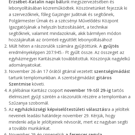
Erzsébet-Katalin napi bál
unk megszervezésében és
lebonyolításában közreműködtek. Köszönetünket fejezzük ki
a szervezőknek, főleg Gajzinger Juditnak és segítőinek,
Polgármester Úrnak és a szécsényi Művelődési Központ
Igazgatójának a helyszín biztosításáért, a technikai
segítőknek, valamint mindazoknak, akik bármilyen módon
hozzájárultak az örömteli együttlét lebonyolításához!
Múlt héten a rászorulók számára gyűjtöttünk. A
gyűjtés
eredményeképpen 207.945.- Ft gyűlt össze. Az összeget az
egyházmegyei Karitásznak továbbítottuk. Köszönjük nagylelkű
adományaitokat.
November 26-án 17 órától gitárral vezetett
szentségimádás
t
tartunk templomunkban. A szentségimádást
gitáros
Szentmise
követi.
A plébániai Karitász csoport
november 19-től 29-ig
tartós
élelmiszert gyűjt szintén a rászorulók részére a templomban a
Szűzanya szobornál.
Az
egyházközségi képviselőtestületi választás
ra a jelöltek
neveinek leadási határideje november 29. Kérjük, hogy
mindenki adja le jelöltjeinek névsorát, mert ez nagyban segíti
a további munkánkat.
November 29-én ünnepeljük
a ferences regula