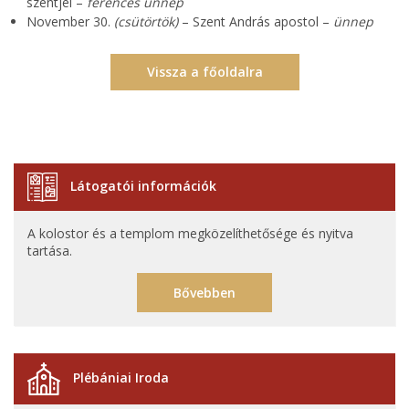
szentjei –
ferences ünnep
November 30.
(csütörtök)
– Szent András apostol –
ünnep
Vissza a főoldalra
Látogatói információk
A kolostor és a templom megközelíthetősége és nyitva
tartása.
Bővebben
Plébániai Iroda