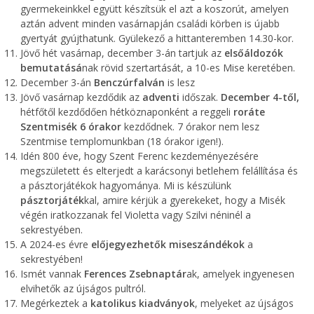
gyermekeinkkel együtt készítsük el azt a koszorút, amelyen
aztán advent minden vasárnapján családi körben is újabb
gyertyát gyújthatunk. Gyülekező a hittanteremben 14.30-kor.
Jövő hét vasárnap, december 3-án tartjuk az
elsőáldozók
bemutatásá
nak rövid szertartását, a 10-es Mise keretében.
December 3-án
Benczúrfalván
is lesz
Jövő vasárnap kezdődik az
adventi
időszak.
December 4-től,
hétfőtől kezdődően hétköznaponként a reggeli
roráte
Szentmisék
6 órakor
kezdődnek. 7 órakor nem lesz
Szentmise templomunkban (18 órakor igen!).
Idén 800 éve, hogy Szent Ferenc kezdeményezésére
megszületett és elterjedt a karácsonyi betlehem felállítása és
a pásztorjátékok hagyománya. Mi is készülünk
pásztorjáték
kal, amire kérjük a gyerekeket, hogy a Misék
végén iratkozzanak fel Violetta vagy Szilvi néninél a
sekrestyében.
A 2024-es évre
előjegyezhetők miseszándékok
a
sekrestyében!
Ismét vannak
Ferences Zsebnaptár
ak, amelyek ingyenesen
elvihetők az újságos pultról.
Megérkeztek a
katolikus kiadványok
, melyeket az újságos