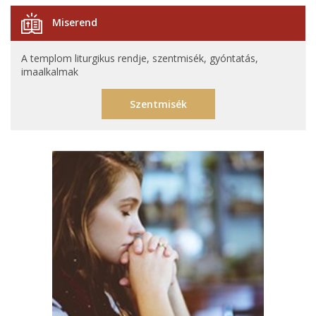
Miserend
A templom liturgikus rendje, szentmisék, gyóntatás,
imaalkalmak
Szentmisék