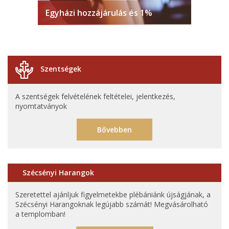
Egyházi hozzájárulás és 1%
Szentségek
A szentségek felvételének feltételei, jelentkezés,
nyomtatványok
Bővebben
Szécsényi Harangok
Szeretettel ajánljuk figyelmetekbe plébániánk újságjának, a
Szécsényi Harangoknak legújabb számát! Megvásárolható
a templomban!