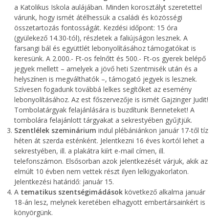
a Katolikus Iskola aulájában. Minden korosztályt szeretettel
várunk, hogy ismét átélhessük a családi és közösségi
összetartozás fontosságát. Kezdési időpont: 15 óra
(gyülekező 14.30-tól), részletek a faliújságon lesznek. A
farsangi bál és együttlét lebonyolításához támogatókat is
keresünk. A 2.000.- Ft-os felnőtt és 500.- Ft-os gyerek belépő
jegyek mellett – amelyek a jövő heti Szentmisék után és a
helyszínen is megválthatók –, támogató jegyek is lesznek.
Szívesen fogadunk továbbá lelkes segítőket az esemény
lebonyolításához. Az est főszervezője is ismét Gajzinger Judit!
Tombolatárgyak felajánlására is buzdítunk Benneteket! A
tombolára felajánlott tárgyakat a sekrestyében gyűjtjük.
Szentlélek szeminárium
indul plébániánkon január 17-től tíz
héten át szerda esténként. Jelentkezni 16 éves kortól lehet a
sekrestyében, ill. a plakátra kiírt e-mail címen, ill.
telefonszámon. Elsősorban azok jelentkezését várjuk, akik az
elmúlt 10 évben nem vettek részt ilyen lelkigyakorlaton.
Jelentkezési határidő: január 15.
A
tematikus szentségimádások
következő alkalma január
18-án lesz, melynek keretében elhagyott embertársainkért is
könyörgünk.