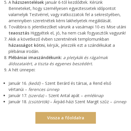
A
házszentelések
január 6-tól kezdődtek. Kérünk
Benneteket, hogy személyesen egyeztessetek időpontot
valamelyik Testvérrel, vagy iratkozzatok fel a sekrestyében,
amennyiben szeretnétek kérni lakhelyetek megáldását.
Továbbra is jelentkezőket várunk a vasárnapi 10-es Mise utáni
teaosztás
Higgyétek el, jó, ha nem csak fogyasztók vagyunk!
Akik a következő évben szeretnének templomunkban
házasságot kötni
, kérjük, jelezzék ezt a szándékukat a
plébániai irodán.
Plébániai imaszándékunk:
a pletykák és rágalmak
áldozataiért, a tiszta és egyenes beszédért
.
A hét ünnepei:
Január 16.
(kedd)
– Szent Berárd és társai, a Rend első
vértanúi –
ferences ünnep
Január 17.
(szerda)
– Szent Antal apát –
emléknap
Január 18.
(csütörtök)
– Árpád-házi Szent Margit szűz –
ünnep
Vissza a főoldalra