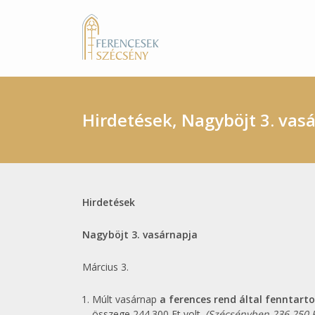
Hirdetések, Nagyböjt 3. vas
Hirdetések
Nagyböjt 3. vasárnapja
Március 3.
Múlt vasárnap
a ferences rend által fenntart
összege 244.300 Ft volt.
(Szécsényben 236.250 F