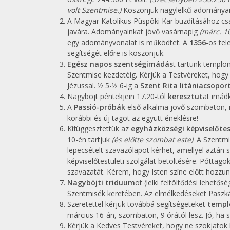
volt Szentmise.)
Köszönjük nagylelkű adományai
A Magyar Katolikus Püspöki Kar buzdításához cs
javára. Adományainkat jövő vasárnapig
(márc. 10
egy adományvonalat is működtet. A
1356
-os tel
segítségét előre is köszönjük.
Egész napos szentségimádás
t tartunk templo
Szentmise kezdetéig. Kérjük a Testvéreket, hogy i
Jézussal. ½ 5-½ 6-ig a
Szent Rita litániacsopor
Nagyböjt péntekjein 17.20-tól
keresztut
at imád
A
Passió-próbák
első alkalma jövő szombaton,
korábbi és új tagot az együtt éneklésre!
Kifüggesztettük az
egyházközségi képviselőtes
10-én tartjuk
(és előtte szombat este)
. A Szentm
lepecsételt szavazólapot kérhet, amellyel aztán 
képviselőtestületi szolgálat betöltésére. Póttagok
szavazatát. Kérem, hogy Isten színe előtt hozzu
Nagyböjti triduum
ot (lelki feltöltődési lehetős
Szentmisék keretében. Az elmélkedéseket Paszkál 
Szeretettel kérjük továbbá segítségeteket
temp
március 16-án, szombaton, 9 órától lesz. Jó, ha
Kérjük a Kedves Testvéreket, hogy ne szokjatok 