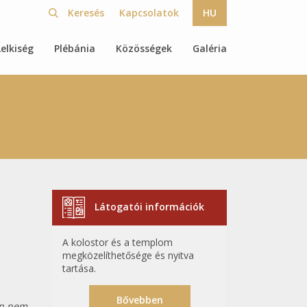
Kapcsolatok
HU
Lelkiség
Plébánia
Közösségek
Galéria
Látogatói információk
A kolostor és a templom
megközelíthetősége és nyitva
tartása.
Bővebben
án nem