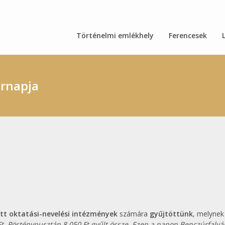
Történelmi emlékhely
Ferencesek
árnapja
ott oktatási-nevelési intézmények
számára
gyűjtöttünk
, melynek
t, Pösténypusztán 8.050 Ft gyűlt össze. Ezen a napon Benczúrfalv