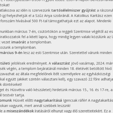
tokat!
atlakozva az idén is szervezünk
tartósélelmiszer gyűjtés
t a rászoru
-ig)
helyezhetjük el a Szűz Anya szobránál. A Katolikus Karitász ezen 
efonszám hívásával 500 Ft-tal támogathatjuk ezt az alapot. Mindenki
munkban március 7-én, csütörtökön a reggeli Szentmise végétől az es
ratkozzatok fel a kitett lapra, hogy mindig legyen valaki közülünk az 
t
vezet
imaórát
a templomban.
kozunk a templomban.
március 9-én
lesz az esti Szentmise után. Szeretettel várunk minden
tületi
jelölések eredményeit. A
választás
t jövő vasárnap, 2024. már
isék végén, a templom bejáratánál minden 18. életévét betöltött hívő
szavazhat az általa megfelelőnek ítélt személyekre az egyházközségi
kal együtt (akiket szintén választani kell), egy szavazó 22 főre adhatja
nk döntéseket!
éget és Húsvétra való készületet) hirdetünk március 15., 16. és 17-re, a
testvér tartja.
lomunk
Húsvét előtti
nagytakarításá
Igencsak ráfér! A nagytakarítá
 sokan vagyunk, mert annál szebbek leszünk!
le a
miseszándékok
íratásáról elhunyt vagy élő szeretteitekért. Ez a