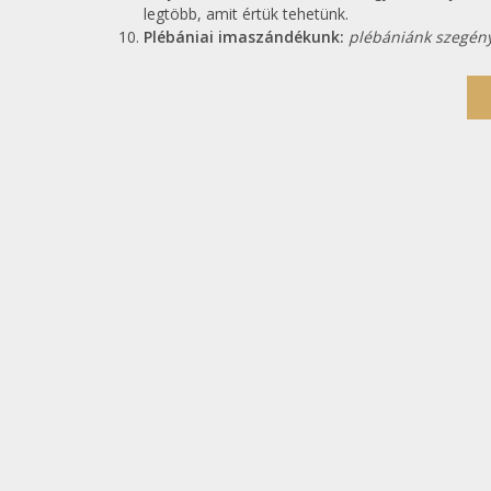
legtöbb, amit értük tehetünk.
Plébániai imaszándékunk:
plébániánk szegénye