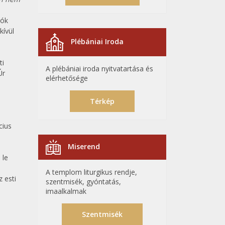
lók
kívül
Plébániai Iroda
ti
A plébániai iroda nyitvatartása és
Úr
elérhetősége
Térkép
cius
Miserend
 le
A templom liturgikus rendje,
z esti
szentmisék, gyóntatás,
imaalkalmak
s
Szentmisék