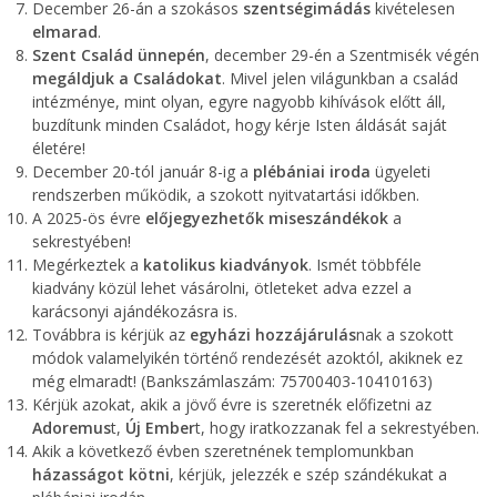
December 26-án a szokásos
szentségimádás
kivételesen
elmarad
.
Szent Család ünnepén
, december 29-én a Szentmisék végén
megáldjuk a Családokat
. Mivel jelen világunkban a család
intézménye, mint olyan, egyre nagyobb kihívások előtt áll,
buzdítunk minden Családot, hogy kérje Isten áldását saját
életére!
December 20-tól január 8-ig a
plébániai iroda
ügyeleti
rendszerben működik, a szokott nyitvatartási időkben.
A 2025-ös évre
előjegyezhetők miseszándékok
a
sekrestyében!
Megérkeztek a
katolikus kiadványok
. Ismét többféle
kiadvány közül lehet vásárolni, ötleteket adva ezzel a
karácsonyi ajándékozásra is.
Továbbra is kérjük az
egyházi hozzájárulás
nak a szokott
módok valamelyikén történő rendezését azoktól, akiknek ez
még elmaradt! (Bankszámlaszám: 75700403-10410163)
Kérjük azokat, akik a jövő évre is szeretnék előfizetni az
Adoremus
t,
Új Ember
t, hogy iratkozzanak fel a sekrestyében.
Akik a következő évben szeretnének templomunkban
házasságot kötni
, kérjük, jelezzék e szép szándékukat a