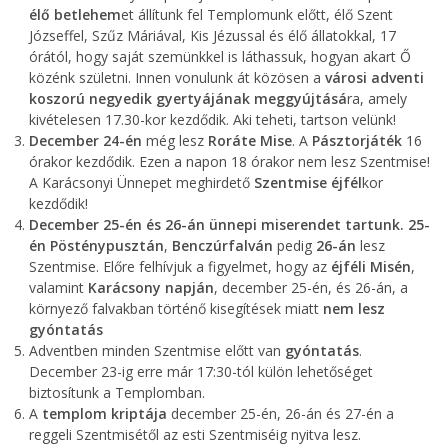
élő betlehem
et állítunk fel Templomunk előtt, élő Szent
Józseffel, Szűz Máriával, Kis Jézussal és élő állatokkal, 17
órától, hogy saját szemünkkel is láthassuk, hogyan akart Ő
közénk születni. Innen vonulunk át közösen a
városi adventi
koszorú negyedik gyertyájának meggyújtásá
ra, amely
kivételesen 17.30-kor kezdődik. Aki teheti, tartson velünk!
December 24-én
még lesz
Roráte Mise
. A
Pásztorjáték
16
órakor kezdődik. Ezen a napon 18 órakor nem lesz Szentmise!
A Karácsonyi Ünnepet meghirdető
Szentmise
éjfél
kor
kezdődik!
December 25-én és 26-án ünnepi miserendet tartunk.
25-
én Pösténypusztán
,
Benczúrfalván
pedig
26-án
lesz
Szentmise. Előre felhívjuk a figyelmet, hogy az
éjféli Misén
,
valamint
Karácsony napján
, december 25-én, és 26-án, a
környező falvakban történő kisegítések miatt
nem lesz
gyóntatás
Adventben minden Szentmise előtt van
gyóntatás
.
December 23-ig erre már 17:30-tól külön lehetőséget
biztosítunk a Templomban.
A
templom kriptája
december 25-én, 26-án és 27-én a
reggeli Szentmisétől az esti Szentmiséig nyitva lesz.