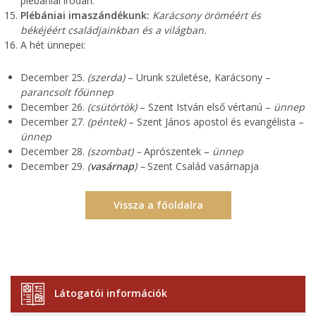
plébániai irodán.
Plébániai imaszándékunk:
Karácsony öröméért és
békéjéért családjainkban és a világban.
A hét ünnepei:
December 25.
(szerda)
– Urunk születése, Karácsony –
parancsolt főünnep
December 26.
(csütörtök)
– Szent István első vértanú –
ünnep
December 27.
(péntek)
– Szent János apostol és evangélista –
ünnep
December 28.
(szombat) –
Aprószentek –
ünnep
December 29.
(
vasárnap
) –
Szent Család vasárnapja
Vissza a főoldalra
Látogatói információk