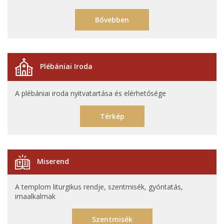
Bővebben
Plébániai Iroda
A plébániai iroda nyitvatartása és elérhetősége
Térkép
Miserend
A templom liturgikus rendje, szentmisék, gyóntatás,
imaalkalmak
Szentmisék