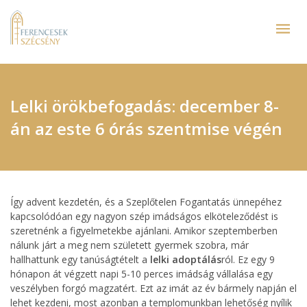
Lelki örökbefogadás: december 8-
án az este 6 órás szentmise végén
Így advent kezdetén, és a Szeplőtelen Fogantatás ünnepéhez
kapcsolódóan egy nagyon szép imádságos elköteleződést is
szeretnénk a figyelmetekbe ajánlani. Amikor szeptemberben
nálunk járt a meg nem született gyermek szobra, már
hallhattunk egy tanúságtételt a
lelki adoptálás
ról. Ez egy 9
hónapon át végzett napi 5-10 perces imádság vállalása egy
veszélyben forgó magzatért. Ezt az imát az év bármely napján el
lehet kezdeni, most azonban a templomunkban lehetőség nyílik