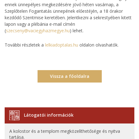
ennek ünnepélyes megkezdésére jövő héten vasárnap, a
Szeplőtelen Fogantatás ünnepének előestéjén, a 18 órakor
kezdődő Szentmise keretében. Jelentkezni a sekrestyében kitett
lapon vagy a plébánia e-mail címén
(
szecseny@vaciegyhazmegye.hu
) lehet.
További részletek a
lelkiadoptalas.hu
oldalon olvashatók.
Vissza a főoldalra
Látogatói információk
A kolostor és a templom megközelíthetősége és nyitva
tartása.