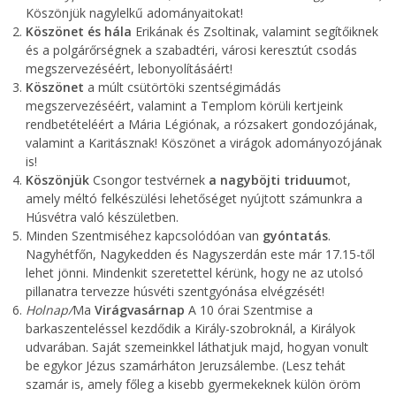
Köszönjük nagylelkű adományaitokat!
Köszönet és hála
Erikának és Zsoltinak, valamint segítőiknek
és a polgárőrségnek a szabadtéri, városi keresztút csodás
megszervezéséért, lebonyolításáért!
Köszönet
a múlt csütörtöki szentségimádás
megszervezéséért, valamint a Templom körüli kertjeink
rendbetételéért a Mária Légiónak, a rózsakert gondozójának,
valamint a Karitásznak! Köszönet a virágok adományozójának
is!
Köszönjük
Csongor testvérnek
a nagyböjti triduum
ot,
amely méltó felkészülési lehetőséget nyújtott számunkra a
Húsvétra való készületben.
Minden Szentmiséhez kapcsolódóan van
gyóntatás
.
Nagyhétfőn, Nagykedden és Nagyszerdán este már 17.15-től
lehet jönni. Mindenkit szeretettel kérünk, hogy ne az utolsó
pillanatra tervezze húsvéti szentgyónása elvégzését!
Holnap/
Ma
Virágvasárnap
A 10 órai Szentmise a
barkaszenteléssel kezdődik a Király-szobroknál, a Királyok
udvarában. Saját szemeinkkel láthatjuk majd, hogyan vonult
be egykor Jézus szamárháton Jeruzsálembe. (Lesz tehát
szamár is, amely főleg a kisebb gyermekeknek külön öröm