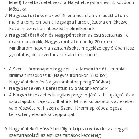
lehet!) Ezzel kezdetét veszi a Nagyhét, egyházi évünk központi
időszaka.
Nagycsütörtökön
az esti Szentmise után
virraszthatunk
majd a templomban a fogságba hurcolt Jézusra emlékezve.
Közben Jézus búcsúbeszédén elmélkedünk.
Nagycsütörtökön
és
Nagypénteken
az esti szertartás
18
órakor
kezdődik,
Nagyszombaton
pedig
20 órakor.
Mindhárom napon a szertartásokat megelőző egy órában lesz
gyóntatás, de a szertartások alatt már nem!
A Szent Háromnapon reggelente a
lamentációt
, Jeremiás
siralmait imádkozzuk (Nagycsütörtökön 7:00-kor,
Nagypénteken és Nagyszombaton pedig 7.30-kor).
Nagypénteken
a
keresztút
15 órakor
kezdődik.
A
Nagyhét
részletes liturgikus programjáról a faliújságról és a
szórólapokról tájékozódhatunk. Mindenkit biztatunk az ezeken
való részvételre, hiszen a Szent Háromnap képezi egész
keresztény életünk középpontját.
Nagypéntektől Húsvéthétfőig
a kripta nyitva
lesz a reggeli
szertartásoktól az esti szertartások kezdetéig.