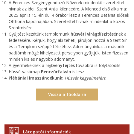
A Ferences Szegénygondozó Nővérek mindenkit szeretettel
hívnak az idei Szent Antal kilencedre. A kilenced első alkalma:
2025 április 15.-én du. 4 órakor lesz a Ferences Betánia Idősek
Otthona kápolnájában. Szeretettel hívnak mindenkit a közös
Szentmisére.
Gyűjtést kezdtünk templomunk
húsvéti virágdíszítés
ének a
fedezésére. Kérjük, hogy aki teheti, járuljon hozzá a Szent Sír
és a Templom széppé tételéhez. Adományainkat a második
padtömb mögé kihelyezett perselyben gyűjtjük. Isten fizessen
minden kis és nagyobb adományt.
A gyermekeknek a
rejtvényfejtés
továbbra is folytatódik!
Húsvétvasárnap
Benczúrfalván
is lesz
Plébániai imaszándékunk:
Húsvét kegyelmeiért
.
Vissza a főoldalra
Látogatói információk