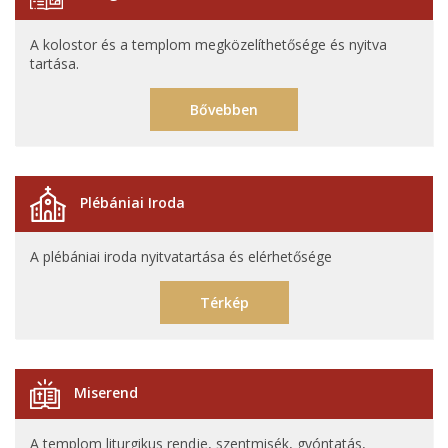
A kolostor és a templom megközelíthetősége és nyitva
tartása.
Bővebben
Plébániai Iroda
A plébániai iroda nyitvatartása és elérhetősége
Térkép
Miserend
A templom liturgikus rendje, szentmisék, gyóntatás,