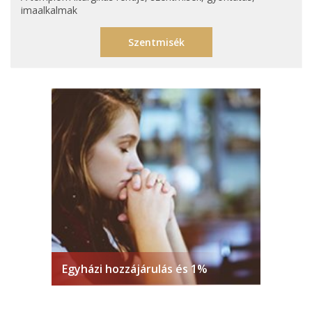
imaalkalmak
Szentmisék
Egyházi hozzájárulás és 1%