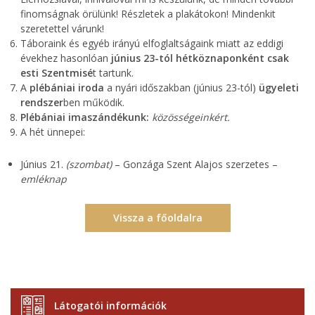
finomságnak örülünk! Részletek a plakátokon! Mindenkit
szeretettel várunk!
Táboraink és egyéb irányú elfoglaltságaink miatt az eddigi
évekhez hasonlóan
j
únius 23-tól
hétköznaponként csak
esti Szentmisé
t tartunk.
A
plébániai
iroda
a nyári időszakban (június 23-tól)
ügyeleti
rendszer
ben működik.
Plébániai imaszándékunk:
közösségeinkért.
A hét ünnepei:
Június 21.
(szombat)
– Gonzága Szent Alajos szerzetes –
emléknap
Vissza a főoldalra
Látogatói információk