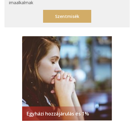
imaalkalmak
Szentmisék
Egyházi hozzájárulás és 1%