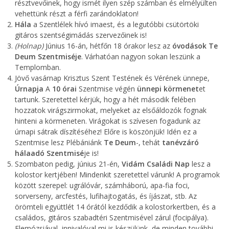
résztvevőinek, hogy ismét ilyen szép számban és elmélyülten
vehettünk részt a férfi zarándoklaton!
Hála
a Szentlélek hívó imaest, és a legutóbbi csütörtöki
gitáros szentségimádás szervezőinek is!
(Holnap)
Június 16-án, hétfőn 18 órakor lesz az
óvodások Te
Deum Szentmiséje
. Várhatóan nagyon sokan leszünk a
Templomban.
Jövő vasárnap Krisztus Szent Testének és Vérének ünnepe,
Úrnapja
A
10 órai
Szentmise végén
ünnepi körmenet
et
tartunk. Szeretettel kérjük, hogy a hét második felében
hozzatok virágszirmokat, melyeket az elsőáldozók fognak
hinteni a körmeneten. Virágokat is szívesen fogadunk az
úrnapi sátrak díszítéséhez! Előre is köszönjük! Idén ez a
Szentmise lesz Plébániánk
Te Deum
-, tehát
tanévzáró
hálaadó Szentmisé
je is!
Szombaton pedig, június 21-én,
Vidám Családi Nap
lesz a
kolostor kertjében! Mindenkit szeretettel várunk! A programok
között szerepel: ugrálóvár, számháború, apa-fia foci,
sorverseny, arcfestés, lufihajtogatás, és íjászat, stb. Az
örömteli együttlét 14 órától kezdődik a kolostorkertben, és a
családos, gitáros szabadtéri Szentmisével zárul (focipálya).
Elemózsiával, innivalóval mi is készülünk, de minden további