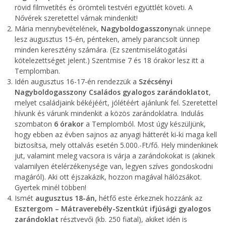
rövid filmvetítés és örömteli testvéri együttlét követi. A
Nővérek szeretettel várnak mindenkit!
Mária mennybevételének,
Nagyboldogasszony
nak ünnepe
lesz augusztus 15-én, pénteken, amely parancsolt ünnep
minden keresztény számára. (Ez szentmiselátogatási
kötelezettséget jelent.) Szentmise 7 és 18 órakor lesz itt a
Templomban.
Idén augusztus 16-17-én rendezzük a
Szécsényi
Nagyboldogasszony Családos gyalogos zarándoklatot
,
melyet családjaink békéjéért, jólétéért ajánlunk fel. Szeretettel
hívunk és várunk mindenkit a közös zarándoklatra. Indulás
szombaton
6 órakor
a Templomból. Most úgy készüljünk,
hogy ebben az évben sajnos az anyagi hátterét ki-ki maga kell
biztosítsa, mely ottalvás esetén 5.000.-Ft/fő. Hely mindenkinek
jut, valamint meleg vacsora is várja a zarándokokat is (akinek
valamilyen ételérzékenysége van, legyen szíves gondoskodni
magáról). Aki ott éjszakázik, hozzon magával hálózsákot.
Gyertek minél többen!
Ismét
augusztus 18-án,
hétfő este érkeznek hozzánk az
Esztergom – Mátraverebély-Szentkút ifjúsági gyalogos
zarándoklat
résztvevői (kb. 250 fiatal), akiket idén is