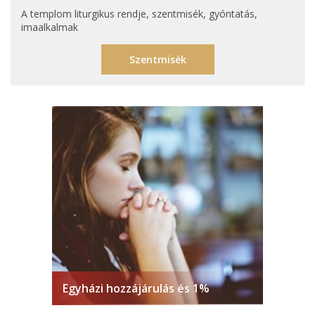
A templom liturgikus rendje, szentmisék, gyóntatás,
imaalkalmak
Szentmisék
Egyházi hozzájárulás és 1%