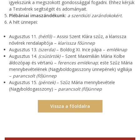
igyekszünk a megszokott gondossággal fogadni. Ehhez kérjük
a Testvérek segítségét és adományait.
Plébániai imaszándékunk:
a szentkúti zarándokokért
.
A hét ünnepei:
Augusztus 11.
(hétfő)
– Assisi Szent Klára szűz, a klarissza
nővérek rendalapítója –
klarissza főünnep
Augusztus 13.
(szerda)
– Boldog XI. Ince pápa –
emléknap
Augusztus 14.
(csütörtök)
– Szent Maximilián Mária Kolbe
áldozópap és vértanú –
ferences emléknap
; este Szűz Mária
mennybevételének (Nagyboldogasszony ünnepének) vigíliája
–
parancsolt (fő)ünnep
Augusztus 15.
(péntek)
– Szűz Mária mennybevétele
(Nagyboldogasszony) –
parancsolt (fő)ünnep
Vissza a főoldalra