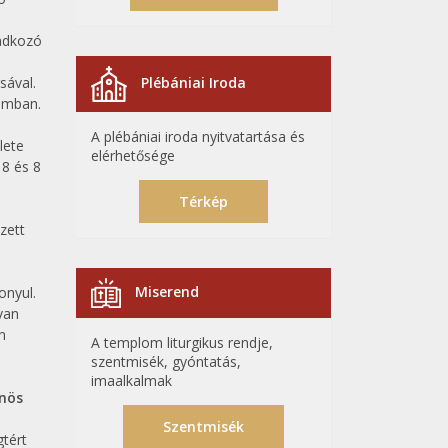
ádkozó
Plébániai Iroda
sával.
omban.
A plébániai iroda nyitvatartása és
lete
elérhetősége
 8 és 8
Térkép
zett
Miserend
onyul.
van
n
A templom liturgikus rendje,
szentmisék, gyóntatás,
imaalkalmak
önös
Szentmisék
tért