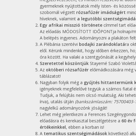
gyermeknek nyújtottatok mély Isten- és közössé
szobornál végzett
rózsafűzér imádságért
mind
híveknek, valamint
a legutóbbi szentségimádá
Egy afrikai misszió története
címmel tart elő
Az előadás MÓDOSÍTOTT IDŐPONTja holnap/ma,
A belépés ingyenes. Adományozni a plakáton felt
A Plébánia szentévi
bodajki zarándoklatá
ra ok
elől. Kérünk mindenkit, hogy időben érkezzen, ho
óra között. Ha valaki a szentgyónását a kegyhelye
Szeretettel köszöntjük
Stayerné Szabó Violettát
Az
októberi rózsafűzér
előimádkozására még van
táblázatot!
Nagyban folyik még a
gyűjtés hittantermünk 
igényeknek megfelelővé tegyük a számos fiatal é
Tudjuk, a felújítás nem olcsó mulatság. Aki tehe
írva), utalás útján
(bankszámlaszám: 75700403-
nagylelkű adományozónk jóságát!
Lehet még jelentkezni a Ferences Szegénygondo
előadásra és kerekasztal beszélgetésre a
60 év f
értékeinkkel
, ebben a korban is!
A
tematikus szentségimádások
következő alka