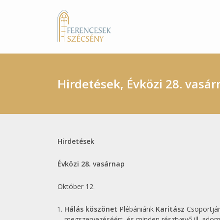
Hirdetések, Évközi 28. vasá
Hirdetések
Évközi 28. vasárnap
Október 12.
Hálás köszönet
Plébániánk
Karitász
Csoportjá
megszervezéséért, és minden résztvevő ill. ado