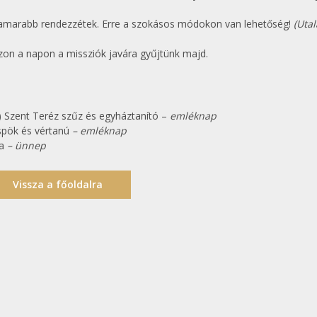
amarabb rendezzétek. Erre a szokásos módokon van lehetőség!
(Utal
on a napon a missziók javára gyűjtünk majd.
i) Szent Teréz szűz és egyháztanító –
emléknap
spök és vértanú
– emléknap
a
– ünnep
Vissza a főoldalra