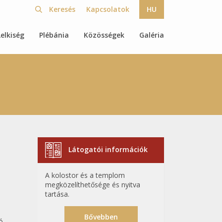
Kapcsolatok
HU
Lelkiség
Plébánia
Közösségek
Galéria
Látogatói információk
A kolostor és a templom
megközelíthetősége és nyitva
tartása.
Bővebben
ó