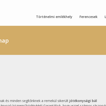
Történelmi emlékhely
Ferencesek
rnap
nak és minden segítőnknek a remekül sikerült
jótékonysági bál
mányozó közreműködéséért! Garantáljuk, hogy ezzel számos rászorul