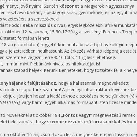
gélményt jövő nyárra! Szintén
köszönet
a Magyarok Nagyasszonya
en résztvevő bárkányis pedagógusnak, gyermeknek, és az együtt im
s
vezetéséért a szervezőknek!
adást
Fodor Réka missziós orvos,
egyik legközelebbi afrikai munkatár
 október 12. vasárnap,
15:30
-17:20-ig a szécsényi Ferences Templ
űntetett formában lehet!
t.18-án (szombaton) reggel 6-kor indul a busz a Lipthay kollégium épü
gy a jelzett időben indulhassunk. Az érkezés várható időpontja este ½
n szeretné elvégezni, erre ¾ 10-től ½ 11-ig lesz lehetőség.
, immár, mint Plébániánk hivatalos hitoktatóját is!
nak szabad helyek. Kérünk Benneteket, hogy töltsétek fel a kihelye
konyhájának felújításához
, hogy a hál’Istennek megnövekedett
s minden csoportunk számára! A jelenlegi infrastruktúra kevésnek biz
ti, kérjük, járuljon hozzá a kiadásokhoz a szokásos perselyünkben (rá 
10410163)
, vagy bármi egyéb alkalmas formában! Isten fizesse minde
zó Nővéreknél az október 18-i
„Fontos vagy!”
megnevezésű remek
elett
iek számára, hogy
szembe nézzünk erőforrásainkkal és kül
lma október 16-án, csütörtökön lesz, melynek keretében frissen meg