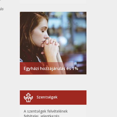
ás
Egyházi hozzájárulás és 1%
Szentségek
A szentségek felvételének
feltételei, jelentkezés,