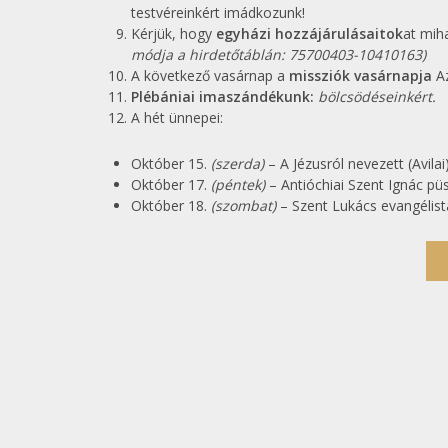
testvéreinkért imádkozunk!
Kérjük, hogy
egyházi hozzájárulásaitok
at mih
módja a hirdetőtáblán: 75700403-10410163)
A következő vasárnap a
missziók vasárnapja
Az
Plébániai imaszándékunk:
bölcsödéseinkért.
A hét ünnepei:
Október 15.
(szerda)
– A Jézusról nevezett (Avila
Október 17.
(péntek)
– Antióchiai Szent Ignác pü
Október 18.
(szombat)
– Szent Lukács evangélist