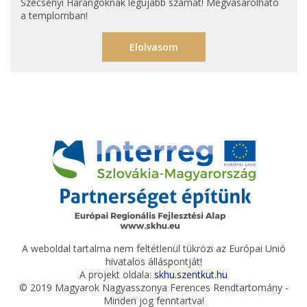
Szécsényi Harangoknak legújabb számát! Megvásárolható
a templomban!
Elolvasom
A weboldal tartalma nem feltétlenül tükrözi az Európai Unió
hivatalos álláspontját!
A projekt oldala:
skhu.szentkut.hu
© 2019 Magyarok Nagyasszonya Ferences Rendtartomány -
Minden jog fenntartva!