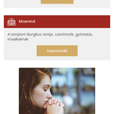
Miserend
A templom liturgikus rendje, szentmisék, gyóntatás,
imaalkalmak
Szentmisék