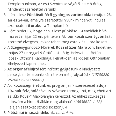
Templomunkban, az esti Szentmise végétől este 8 óráig.
Mindenkit szeretettel várunk!
Idén is lesz
Pünkösdi
férfi gyalogos zarándoklat
május 23-
án és 24-én
, amelyre szeretettel hívunk mindenkit. Indulás
szombaton
6 órakor
a Templomból.
Előre hirdetjük, hogy idén is lesz
pünkösdi Szentlélek hívó
imaest
május 22-én, pénteken. Aki
pünkösdi szentgyónás
át
szeretné elvégezni, ekkor teheti meg este 7 és 8 óra között.
A Szegénygondozó Nővérek
Rózsafűzér Maraton
t hirdetnek
május 27-re reggel 9 órától este 8-ig. Helyszíne a Betánia
Idősek Otthona Kápolnája. Feliratkozni az Idősek Otthonában
kihelyezett lapon lehet.
Az
orgonafelújítás
ért indított gyűjtésünk a kihelyezett
perselyben és a bankszámlánkon még folytatódik
(
10700220-
76208179-51100005)
!
Aki
közösségi életünk
és programjaink szervezését
adó
ja
1%-nak felajánlásá
val is szívesen támogatná, megteheti azt
az „Élő Kövek” Alapítványán keresztül. Az ehhez szükséges
adószám a hirdetőtáblán megtalálható
(18636622-1-12)
!
Felajánlásaitokat szívből köszönjük!
Plébániai imaszándékunk:
hazánkért
.